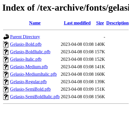
Index of /tex-archive/fonts/gelas
Name
Last modified
Size
Description
Parent Directory
-
Gelasio-Bold.pfb
2023-04-08 03:08
140K
Gelasio-BoldItalic.pfb
2023-04-08 03:08
157K
Gelasio-Italic.pfb
2023-04-08 03:08
152K
Gelasio-Medium.pfb
2023-04-08 03:08
141K
Gelasio-MediumItalic.pfb
2023-04-08 03:08
160K
Gelasio-Regular.pfb
2023-04-08 03:08
139K
Gelasio-SemiBold.pfb
2023-04-08 03:09
151K
Gelasio-SemiBoldItalic.pfb
2023-04-08 03:08
156K