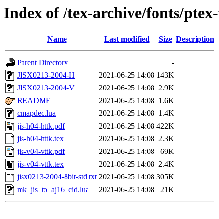
Index of /tex-archive/fonts/pte
Name
Last modified
Size
Description
Parent Directory
-
JISX0213-2004-H
2021-06-25 14:08
143K
JISX0213-2004-V
2021-06-25 14:08
2.9K
README
2021-06-25 14:08
1.6K
cmapdec.lua
2021-06-25 14:08
1.4K
jis-h04-httk.pdf
2021-06-25 14:08
422K
jis-h04-httk.tex
2021-06-25 14:08
2.3K
jis-v04-vttk.pdf
2021-06-25 14:08
69K
jis-v04-vttk.tex
2021-06-25 14:08
2.4K
jisx0213-2004-8bit-std.txt
2021-06-25 14:08
305K
mk_jis_to_aj16_cid.lua
2021-06-25 14:08
21K