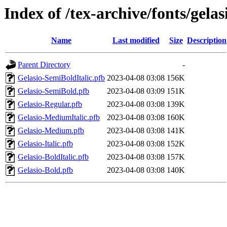
Index of /tex-archive/fonts/gelas
Name
Last modified
Size
Description
Parent Directory
-
Gelasio-SemiBoldItalic.pfb
2023-04-08 03:08
156K
Gelasio-SemiBold.pfb
2023-04-08 03:09
151K
Gelasio-Regular.pfb
2023-04-08 03:08
139K
Gelasio-MediumItalic.pfb
2023-04-08 03:08
160K
Gelasio-Medium.pfb
2023-04-08 03:08
141K
Gelasio-Italic.pfb
2023-04-08 03:08
152K
Gelasio-BoldItalic.pfb
2023-04-08 03:08
157K
Gelasio-Bold.pfb
2023-04-08 03:08
140K